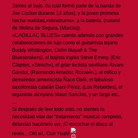
James al bajo, (la cual formó parte de la banda de
Joe Cocker durante 13 años), y la joven promesa
hecha realidad,»Minidrums», a la batería. (natural
de Molina de Segura, (Murcia)).
«CADILLAC BLUES» cuenta además con grandes
colaboraciones de lujo como el guitarrista tejano
Buddy Whittington, (John Mayall & The
Bluesbrakers), el bajista inglés Steve Emery, (Eric
Clapton, «Strech»), el gran teclista sevillano Álvaro
Gandul, (Raimundo Amador, Rozalén.), el mítico y
demoledor armonicista Ñaco Goñi, el fabuloso
saxofonista catalán Dani Pérez, (Los Rebeldes), el
organista alcoyano Mauri Sanchis, y un largo etc.,
…
Si después de leer todo esto, no sientes la
necesidad vital del “tratamiento” musical completo,
deberías hacértelo ver, ¡O escuchar el disco al
revés…Oh! si!,. Ouh Yeah!