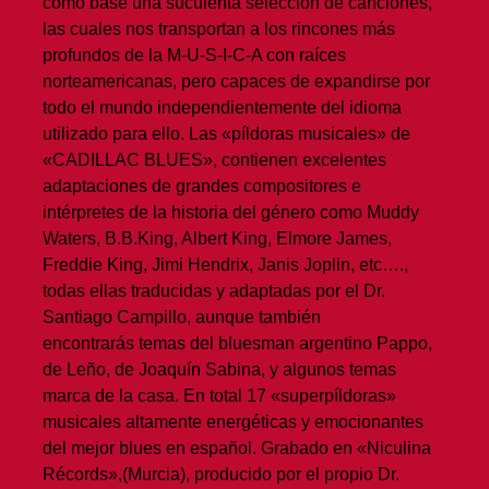
como base una suculenta selección de canciones,
las cuales nos transportan a los rincones más
profundos de la M-U-S-I-C-A con raíces
norteamericanas, pero capaces de expandirse por
todo el mundo independientemente del idioma
utilizado para ello. Las «píldoras musicales» de
«CADILLAC BLUES», contienen excelentes
adaptaciones de grandes compositores e
intérpretes de la historia del género como Muddy
Waters, B.B.King, Albert King, Elmore James,
Freddie King, Jimi Hendrix, Janis Joplin, etc….,
todas ellas traducidas y adaptadas por el Dr.
Santiago Campillo, aunque también
encontrarás temas del bluesman argentino Pappo,
de Leño, de Joaquín Sabina, y algunos temas
marca de la casa. En total 17 «superpíldoras»
musicales altamente energéticas y emocionantes
del mejor blues en español. Grabado en «Niculina
Récords»,(Murcia), producido por el propio Dr.