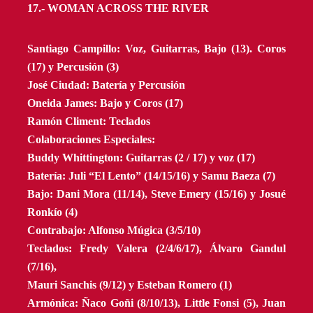
17.- WOMAN ACROSS THE RIVER
Santiago Campillo: Voz, Guitarras, Bajo (13). Coros
(17) y Percusión (3)
José Ciudad: Batería y Percusión
Oneida James: Bajo y Coros (17)
Ramón Climent: Teclados
Colaboraciones Especiales:
Buddy Whittington: Guitarras (2 / 17) y voz (17)
Batería: Juli “El Lento” (14/15/16) y Samu Baeza (7)
Bajo: Dani Mora (11/14), Steve Emery (15/16) y Josué
Ronkío (4)
Contrabajo: Alfonso Múgica (3/5/10)
Teclados: Fredy Valera (2/4/6/17), Álvaro Gandul
(7/16),
Mauri Sanchis (9/12) y Esteban Romero (1)
Armónica: Ñaco Goñi (8/10/13), Little Fonsi (5), Juan