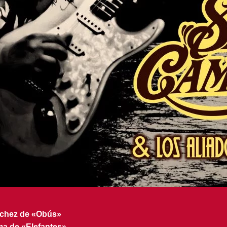
nchez de «Obús»
a de «Elefantes»