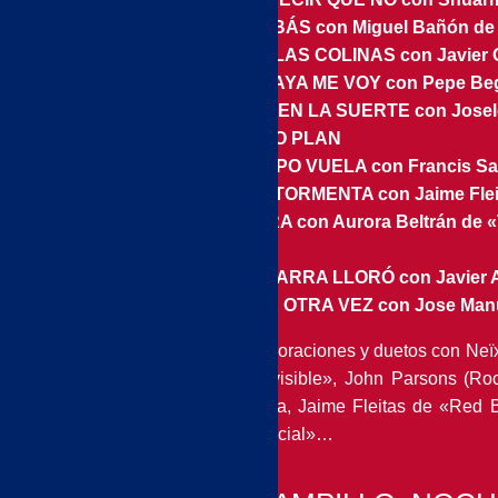
4.- BARRABÁS con Miguel Bañón de
5.- DESDE LAS COLINAS con Javier O
6.- A LA PLAYA ME VOY con Pepe Beg
7.- CONFÍA EN LA SUERTE con Josel
8.- MI ÚNICO PLAN
9.- EL TIEMPO VUELA con Francis Sa
10.- EN LA TORMENTA con Jaime Flei
11.- AURORA con Aurora Beltrán de 
12.- SIN TI
13- MI GUITARRA LLORÓ con Javier A
14.- ÉRASE OTRA VEZ con Jose Manu
Disco de colaboraciones y duetos con Ne
de «Danza Invisible», John Parsons (Ro
Francis Sarabia, Jaime Fleitas de «Red 
«Seguridad Social»…