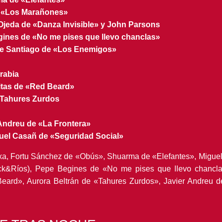
 «Los Marañones»
jeda de «Danza Invisible» y John Parsons
ines de «No me pises que llevo chanclas»
e Santiago de «Los Enemigos»
rabia
tas de «Red Beard»
«Tahures Zurdos
ndreu de «La Frontera»
el Casañ de «Seguridad Social»
ïxa, Fortu Sánchez de «Obús», Shuarma de «Elefantes», Migue
ck&Ríos), Pepe Begines de «No me pises que llevo chancl
Beard», Aurora Beltrán de «Tahures Zurdos», Javier Andreu