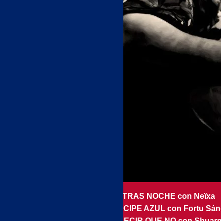
1.- NOCHE TRAS NOCHE con Neïxa
2.- TU PRÍNCIPE AZUL con Fortu Sá
3.- NO SE DECIR QUE NO con Shuarm